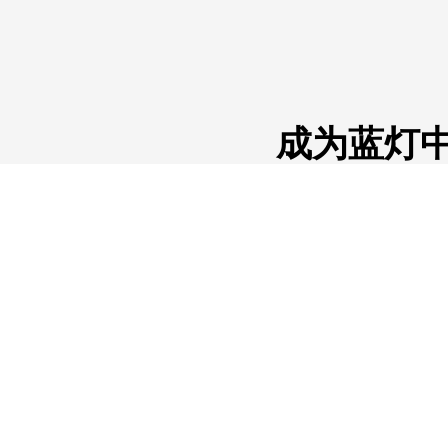
成为蓝灯
软件无法正常使用，多数原因是由于
的绝大部分的问题。