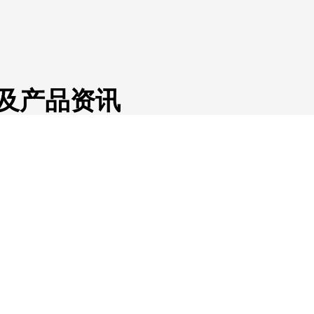
及产品资讯
帮助和线上沟通您可以自行解决使用中
备同时在线的优惠服务